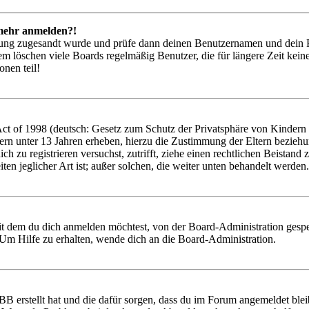
t mehr anmelden?!
rierung zugesandt wurde und prüfe dann deinen Benutzernamen und dein 
em löschen viele Boards regelmäßig Benutzer, die für längere Zeit kei
onen teil!
 of 1998 (deutsch: Gesetz zum Schutz der Privatsphäre von Kindern im
ern unter 13 Jahren erheben, hierzu die Zustimmung der Eltern bezieh
 dich zu registrieren versuchst, zutrifft, ziehe einen rechtlichen Beist
ten jeglicher Art ist; außer solchen, die weiter unten behandelt werden.
it dem du dich anmelden möchtest, von der Board-Administration gespe
Um Hilfe zu erhalten, wende dich an die Board-Administration.
BB erstellt hat und die dafür sorgen, dass du im Forum angemeldet ble