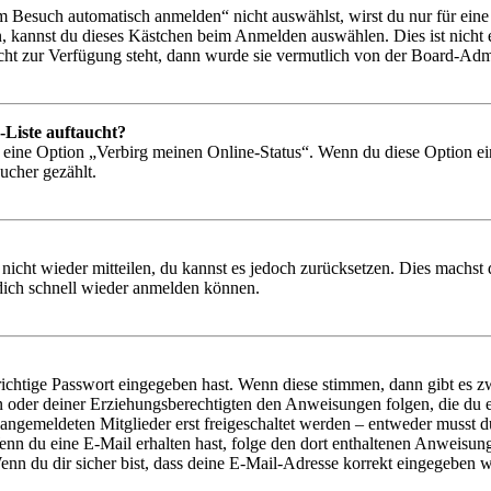
Besuch automatisch anmelden“ nicht auswählst, wirst du nur für eine 
, kannst du dieses Kästchen beim Anmelden auswählen. Dies ist nicht
icht zur Verfügung steht, dann wurde sie vermutlich von der Board-Admi
-Liste auftaucht?
n eine Option „Verbirg meinen Online-Status“. Wenn du diese Option ei
ucher gezählt.
 nicht wieder mitteilen, du kannst es jedoch zurücksetzen. Dies machs
 dich schnell wieder anmelden können.
richtige Passwort eingegeben hast. Wenn diese stimmen, dann gibt es
ern oder deiner Erziehungsberechtigten den Anweisungen folgen, die du e
 angemeldeten Mitglieder erst freigeschaltet werden – entweder musst du
. Wenn du eine E-Mail erhalten hast, folge den dort enthaltenen Anweis
nn du dir sicher bist, dass deine E-Mail-Adresse korrekt eingegeben w