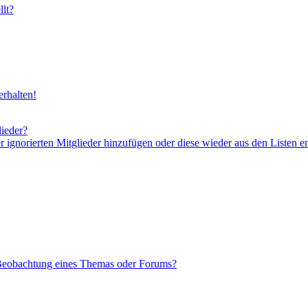
lt?
rhalten!
lieder?
er ignorierten Mitglieder hinzufügen oder diese wieder aus den Listen e
 Beobachtung eines Themas oder Forums?