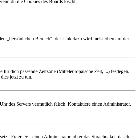
 wenn du die Cookies des Boards löscht.
 den „Persönlichen Bereich“; der Link dazu wird meist oben auf der
 für dich passende Zeitzone (Mitteleuropäische Zeit, ...) festlegen.
ies jetzt zu tun.
e Uhr des Servers vermutlich falsch. Kontaktiere einen Administrator,
etzt. Frage ggf. einen Administrator, ob er das Sprachpaket, das du