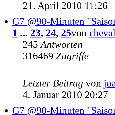
21. April 2010 11:26
G7 @90-Minuten "Saiso
1
...
23
,
24
,
25
von
cheva
245
Antworten
316469
Zugriffe
Letzter Beitrag
von
jo
4. Januar 2010 20:27
G7 @90-Minuten "Saiso