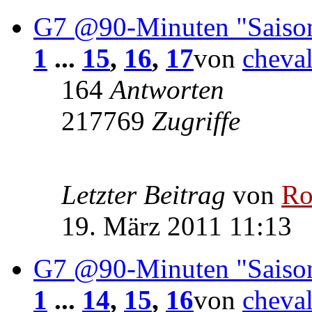
G7 @90-Minuten "Saiso
1
...
15
,
16
,
17
von
cheva
164
Antworten
217769
Zugriffe
Letzter Beitrag
von
Ro
19. März 2011 11:13
G7 @90-Minuten "Saiso
1
...
14
,
15
,
16
von
cheva