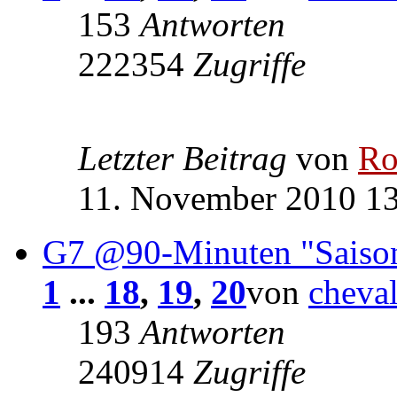
153
Antworten
222354
Zugriffe
Letzter Beitrag
von
Ro
11. November 2010 1
G7 @90-Minuten "Saiso
1
...
18
,
19
,
20
von
cheva
193
Antworten
240914
Zugriffe