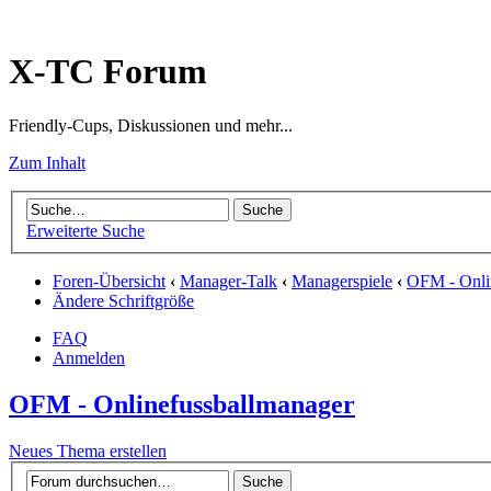
X-TC Forum
Friendly-Cups, Diskussionen und mehr...
Zum Inhalt
Erweiterte Suche
Foren-Übersicht
‹
Manager-Talk
‹
Managerspiele
‹
OFM - Onli
Ändere Schriftgröße
FAQ
Anmelden
OFM - Onlinefussballmanager
Neues Thema erstellen