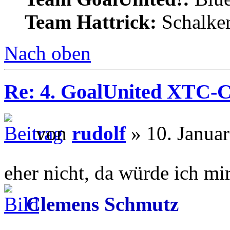
Team Hattrick:
Schalke
Nach oben
Re: 4. GoalUnited XTC-
von
rudolf
» 10. Janua
eher nicht, da würde ich m
Clemens Schmutz