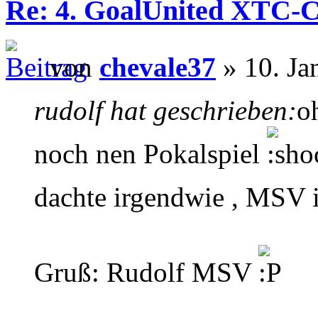
Re: 4. GoalUnited XTC-
von
chevale37
» 10. Ja
rudolf hat geschrieben:
o
noch nen Pokalspiel
dachte irgendwie , MSV 
Gruß: Rudolf MSV