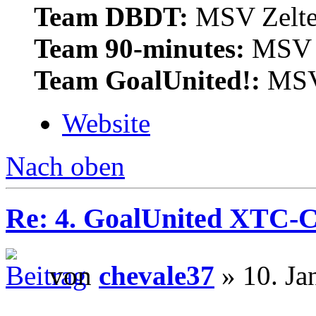
Team DBDT:
MSV Zelte
Team 90-minutes:
MSV Z
Team GoalUnited!:
MSV 
Website
Nach oben
Re: 4. GoalUnited XTC-
von
chevale37
» 10. Ja