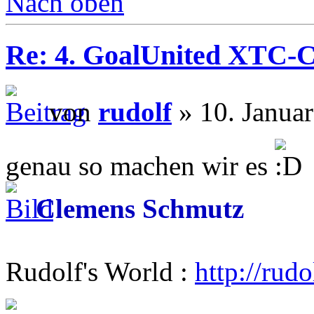
Nach oben
Re: 4. GoalUnited XTC-
von
rudolf
» 10. Janua
genau so machen wir es
Clemens Schmutz
Rudolf's World :
http://rud