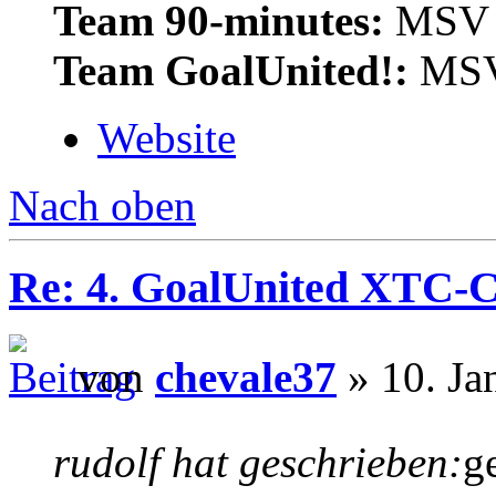
Team 90-minutes:
MSV Z
Team GoalUnited!:
MSV 
Website
Nach oben
Re: 4. GoalUnited XTC-
von
chevale37
» 10. Ja
rudolf hat geschrieben:
g