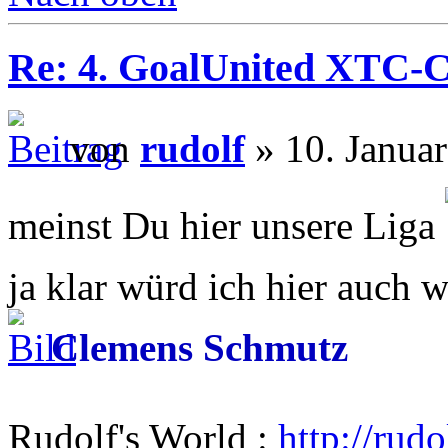
Re: 4. GoalUnited XTC-
von
rudolf
» 10. Janua
meinst Du hier unsere Liga
ja klar würd ich hier auch
Clemens Schmutz
Rudolf's World :
http://rud