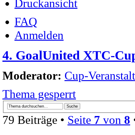
Druckansicht
FAQ
Anmelden
4. GoalUnited XTC-Cu
Moderator:
Cup-Veranstalt
Thema gesperrt
79 Beiträge •
Seite
7
von
8