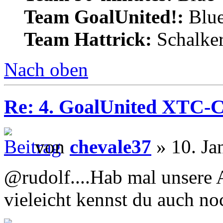
Team GoalUnited!:
Blu
Team Hattrick:
Schalke
Nach oben
Re: 4. GoalUnited XTC-
von
chevale37
» 10. Ja
@rudolf....Hab mal unsere 
vieleicht kennst du auch n