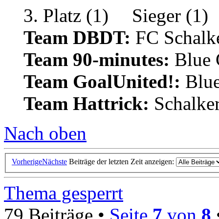
Team DBDT:
FC Schalke
Team 90-minutes:
Blue
Team GoalUnited!:
Blu
Team Hattrick:
Schalke
Nach oben
Vorherige
Nächste
Beiträge der letzten Zeit anzeigen:
Thema gesperrt
79 Beiträge •
Seite
7
von
8