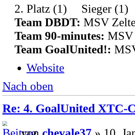
Team DBDT:
MSV Zelte
Team 90-minutes:
MSV Z
Team GoalUnited!:
MSV 
Website
Nach oben
Re: 4. GoalUnited XTC-
von
chevale37
» 10. Ja