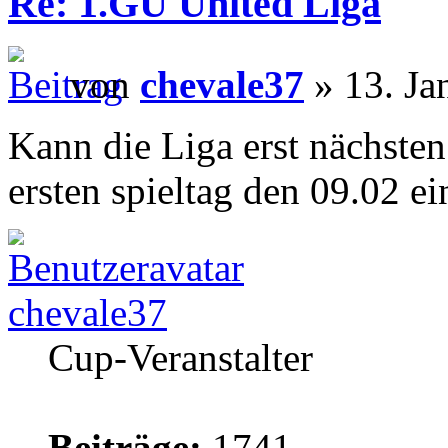
Re: 1.GU United Liga
von
chevale37
» 13. Ja
Kann die Liga erst nächsten
ersten spieltag den 09.02 e
chevale37
Cup-Veranstalter
Beiträge:
1741