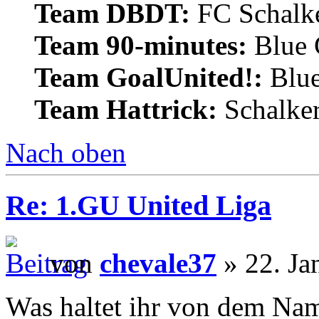
Team DBDT:
FC Schalke
Team 90-minutes:
Blue
Team GoalUnited!:
Blu
Team Hattrick:
Schalke
Nach oben
Re: 1.GU United Liga
von
chevale37
» 22. Ja
Was haltet ihr von dem Na