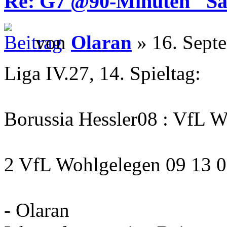
Re: G7 @90-Minuten "Sa
von
Olaran
» 16. Sept
Liga IV.27, 14. Spieltag:
Borussia Hessler08 : VfL W
2 VfL Wohlgelegen 09 13 0
- Olaran