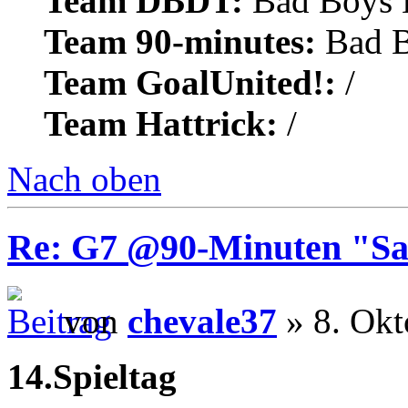
Team DBDT:
Bad Boys 
Team 90-minutes:
Bad B
Team GoalUnited!:
/
Team Hattrick:
/
Nach oben
Re: G7 @90-Minuten "Sa
von
chevale37
» 8. Okt
14.Spieltag