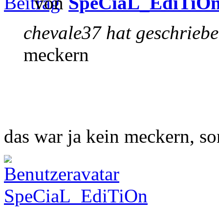
von
SpeCiaL_EdiTiO
chevale37 hat geschriebe
meckern
das war ja kein meckern, s
SpeCiaL_EdiTiOn