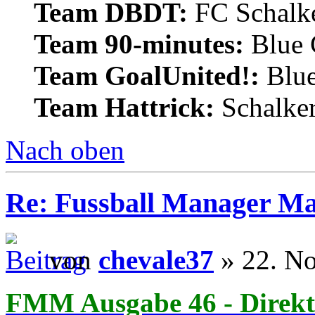
Team DBDT:
FC Schalke
Team 90-minutes:
Blue
Team GoalUnited!:
Blu
Team Hattrick:
Schalke
Nach oben
Re: Fussball Manager M
von
chevale37
» 22. N
FMM Ausgabe 46 - Direkt