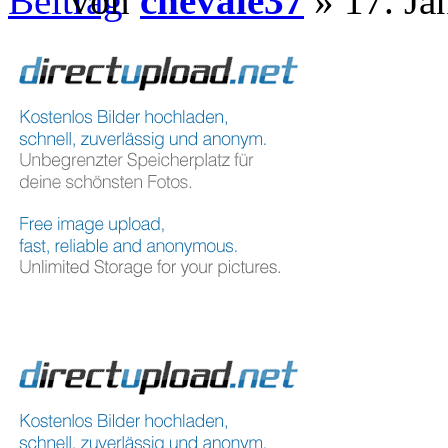
von
chevale37
» 17. Ja