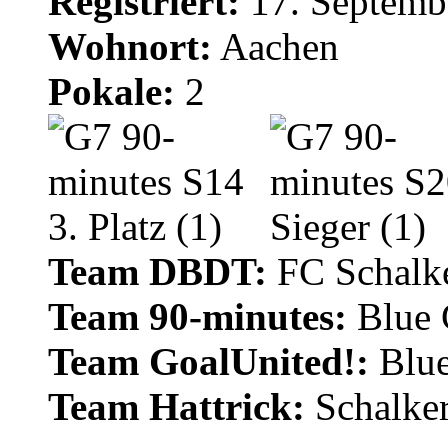
Registriert:
17. Septemb
Wohnort:
Aachen
Pokale:
2
Team DBDT:
FC Schalke
Team 90-minutes:
Blue
Team GoalUnited!:
Blu
Team Hattrick:
Schalke