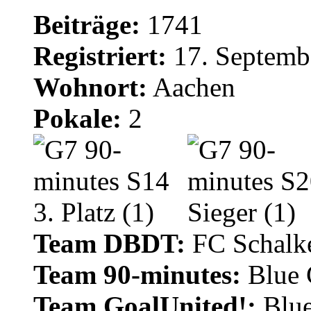
Beiträge:
1741
Registriert:
17. Septemb
Wohnort:
Aachen
Pokale:
2
Team DBDT:
FC Schalke
Team 90-minutes:
Blue
Team GoalUnited!:
Blu