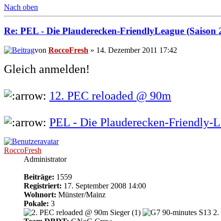
Nach oben
Re: PEL - Die Plauderecken-FriendlyLeague (Saison 
von
RoccoFresh
» 14. Dezember 2011 17:42
Gleich anmelden!
12. PEC reloaded @ 90m
PEL - Die Plauderecken-Friendly-L
RoccoFresh
Administrator
Beiträge:
1559
Registriert:
17. September 2008 14:00
Wohnort:
Münster/Mainz
Pokale:
3