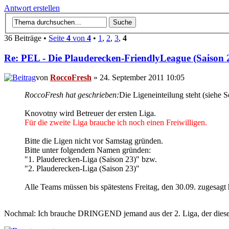
Antwort erstellen
36 Beiträge •
Seite
4
von
4
•
1
,
2
,
3
,
4
Re: PEL - Die Plauderecken-FriendlyLeague (Saison 
von
RoccoFresh
» 24. September 2011 10:05
RoccoFresh hat geschrieben:
Die Ligeneinteilung steht (siehe Se
Knovotny wird Betreuer der ersten Liga.
Für die zweite Liga brauche ich noch einen Freiwilligen.
Bitte die Ligen nicht vor Samstag gründen.
Bitte unter folgendem Namen gründen:
"1. Plauderecken-Liga (Saison 23)" bzw.
"2. Plauderecken-Liga (Saison 23)"
Alle Teams müssen bis spätestens Freitag, den 30.09. zugesagt 
Nochmal: Ich brauche DRINGEND jemand aus der 2. Liga, der diese gr