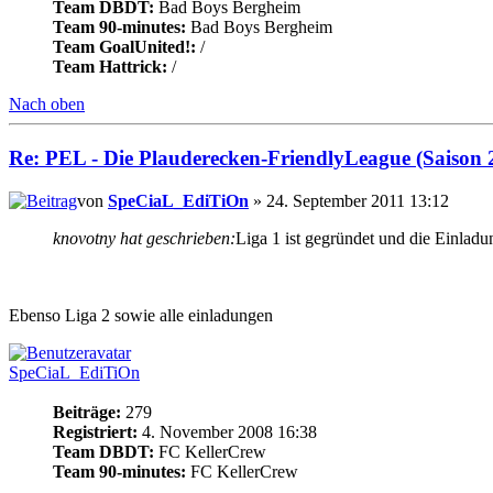
Team DBDT:
Bad Boys Bergheim
Team 90-minutes:
Bad Boys Bergheim
Team GoalUnited!:
/
Team Hattrick:
/
Nach oben
Re: PEL - Die Plauderecken-FriendlyLeague (Saison 
von
SpeCiaL_EdiTiOn
» 24. September 2011 13:12
knovotny hat geschrieben:
Liga 1 ist gegründet und die Einladun
Ebenso Liga 2 sowie alle einladungen
SpeCiaL_EdiTiOn
Beiträge:
279
Registriert:
4. November 2008 16:38
Team DBDT:
FC KellerCrew
Team 90-minutes:
FC KellerCrew