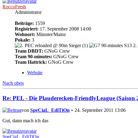
RoccoFresh
Administrator
Beiträge:
1559
Registriert:
17. September 2008 14:00
Wohnort:
Münster/Mainz
Pokale:
3
Team DBDT:
GNoG Crew
Team 90-minutes:
GNoG Crew
Team Hattrick:
GNoG Crew
Website
Nach oben
Re: PEL - Die Plauderecken-FriendlyLeague (Saison 
von
SpeCiaL_EdiTiOn
» 24. September 2011 13:06
Gut, dann mach ich das
SpeCiaL_EdiTiOn