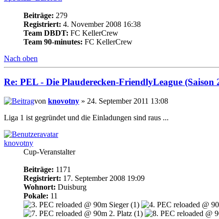
Beiträge:
279
Registriert:
4. November 2008 16:38
Team DBDT:
FC KellerCrew
Team 90-minutes:
FC KellerCrew
Nach oben
Re: PEL - Die Plauderecken-FriendlyLeague (Saison 
von
knovotny
» 24. September 2011 13:08
Liga 1 ist gegründet und die Einladungen sind raus ...
knovotny
Cup-Veranstalter
Beiträge:
1171
Registriert:
17. September 2008 19:09
Wohnort:
Duisburg
Pokale:
11