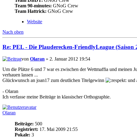
Team DBDT:
GNoG Crew
Team 90-minutes:
GNoG Crew
Team Hattrick:
GNoG Crew
Website
Nach oben
Re: PEL - Die Plauderecken-FriendlyLeague (Saison 
von
Olaran
» 2. Januar 2012 19:54
Um die Plätze 6 und 7 war es zwischen der Wettmaffia und meinen Ju
verhauen lassen ...
Glückwunsch an joan17 zum deutlichen Titelgewinn
und a
- Olaran
Ich verfasse meine Beiträge in klassischer Orthographie.
Olaran
Beiträge:
500
Registriert:
17. Mai 2009 21:55
Pokale:
3