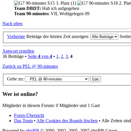
Team DBDT:
Hab ich aufgegeben
Team 90-minutes:
VfL Wohlgelegen 09
Nach oben
Vorherige
Beiträge der letzten Zeit anzeigen:
Sorti
Antwort erstellen
36 Beiträge •
Seite
4
von
4
•
1
,
2
,
3
,
4
Zurück zu PEL @ 90-minutes
Gehe zu:
Wer ist online?
Mitglieder in diesem Forum: 0 Mitglieder und 1 Gast
Foren-Übersicht
Das Team
•
Alle Cookies des Boards löschen
• Alle Zeiten si
Powered by
phpBB
© 2000, 2002, 2005, 2007 phpBB Group