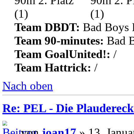
Team DBDT:
Bad Boys 
Team 90-minutes:
Bad B
Team GoalUnited!:
/
Team Hattrick:
/
Nach oben
Re: PEL - Die Plaudereck
von
joan17
» 13. Janua