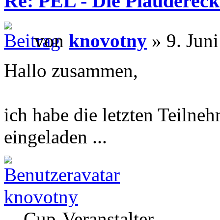
Re: PEL - Die Plaudereck
von
knovotny
» 9. Jun
Hallo zusammen,
ich habe die letzten Teilne
eingeladen ...
knovotny
Cup-Veranstalter