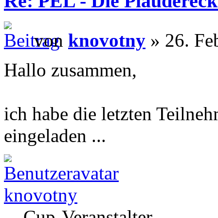
Re: PEL - Die Plaudereck
von
knovotny
» 26. Fe
Hallo zusammen,
ich habe die letzten Teilne
eingeladen ...
knovotny
Cup-Veranstalter