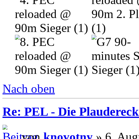
Nach oben
Re: PEL - Die Plaudereck
von
knovotny
» 6. Aug