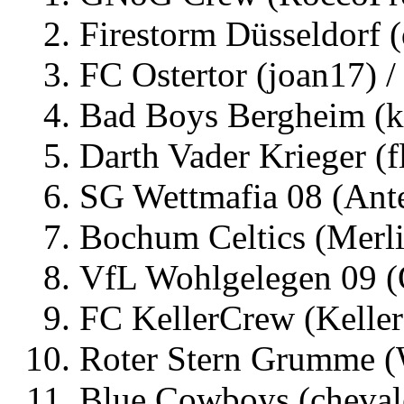
Firestorm Düsseldorf (
FC Ostertor (joan17) / 
Bad Boys Bergheim (kn
Darth Vader Krieger (f
SG Wettmafia 08 (AnteS
Bochum Celtics (Merli
VfL Wohlgelegen 09 (O
FC KellerCrew (Keller
Roter Stern Grumme (W
Blue Cowboys (chevale