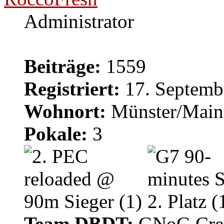
Administrator
Beiträge:
1559
Registriert:
17. Septemb
Wohnort:
Münster/Main
Pokale:
3
Team DBDT:
GNoG Cr