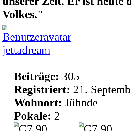
unserer Zeit. Er ist heute
Volkes."
jettadream
Beiträge:
305
Registriert:
21. Septemb
Wohnort:
Jühnde
Pokale:
2