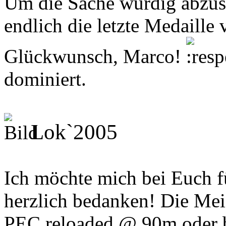
Um die Sache würdig abzusc
endlich die letzte Medaille 
Glückwunsch, Marco!
dominiert.
Lok`2005
Ich möchte mich bei Euch f
herzlich bedanken! Die Meis
PEC reloaded @ 90m oder 