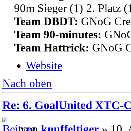
Team DBDT:
GNoG Cr
Team 90-minutes:
GNoG
Team Hattrick:
GNoG C
Website
Nach oben
Re: 6. GoalUnited XTC-
von
knuffeltiger
» 10. 