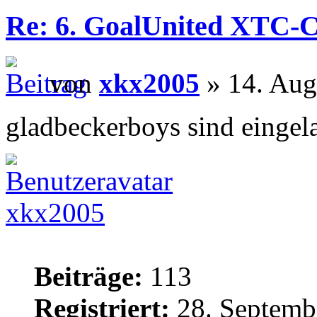
Re: 6. GoalUnited XTC-
von
xkx2005
» 14. Aug
gladbeckerboys sind eingel
xkx2005
Beiträge:
113
Registriert:
28. Septemb