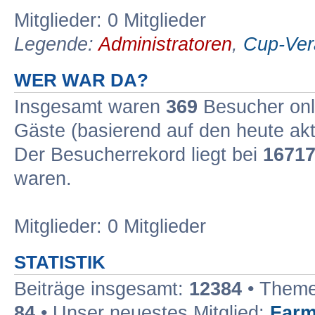
Mitglieder: 0 Mitglieder
Legende:
Administratoren
,
Cup-Vera
WER WAR DA?
Insgesamt waren
369
Besucher onli
Gäste (basierend auf den heute ak
Der Besucherrekord liegt bei
1671
waren.
Mitglieder: 0 Mitglieder
STATISTIK
Beiträge insgesamt:
12384
• Theme
84
• Unser neuestes Mitglied:
Far