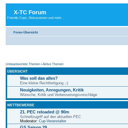
X-TC Forum
Friendly-Cups, Diskussionen und mehr...
Foren-Übersicht
Unbeantwortete Themen
•
Aktive Themen
ÜBERSICHT
Was soll das alles?
Eine kleine Rechtfertigung ;-)
Neuigkeiten, Anregungen, Kritik
Wünsche, Kritik und Verbesserungsvorschläge
WETTBEWERBE
21. PEC reloaded @ 90m
Schnellzugriff auf den aktuellen PEC
Moderator:
Cup-Veranstalter
GS Saison 29