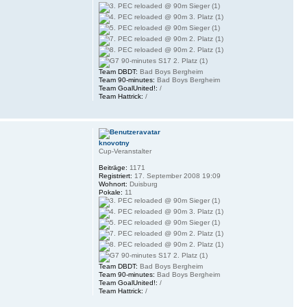
Team DBDT:
Bad Boys Bergheim
Team 90-minutes:
Bad Boys Bergheim
Team GoalUnited!:
/
Team Hattrick:
/
knovotny
Cup-Veranstalter
Beiträge:
1171
Registriert:
17. September 2008 19:09
Wohnort:
Duisburg
Pokale:
11
Team DBDT:
Bad Boys Bergheim
Team 90-minutes:
Bad Boys Bergheim
Team GoalUnited!:
/
Team Hattrick:
/