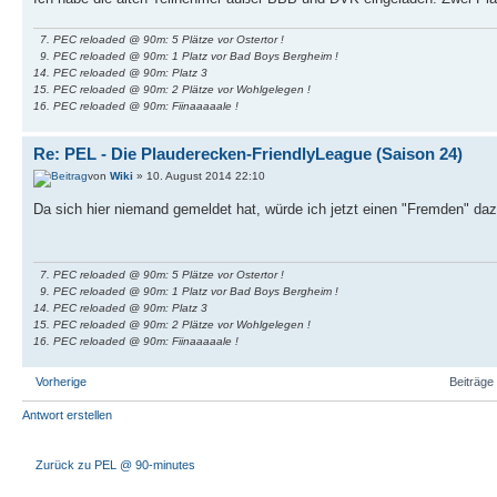
7. PEC reloaded @ 90m: 5 Plätze vor Ostertor !
9. PEC reloaded @ 90m: 1 Platz vor Bad Boys Bergheim !
14. PEC reloaded @ 90m: Platz 3
15. PEC reloaded @ 90m: 2 Plätze vor Wohlgelegen !
16. PEC reloaded @ 90m: Fiinaaaaale !
Re: PEL - Die Plauderecken-FriendlyLeague (Saison 24)
von
Wiki
» 10. August 2014 22:10
Da sich hier niemand gemeldet hat, würde ich jetzt einen "Fremden" daz
7. PEC reloaded @ 90m: 5 Plätze vor Ostertor !
9. PEC reloaded @ 90m: 1 Platz vor Bad Boys Bergheim !
14. PEC reloaded @ 90m: Platz 3
15. PEC reloaded @ 90m: 2 Plätze vor Wohlgelegen !
16. PEC reloaded @ 90m: Fiinaaaaale !
Vorherige
Beiträge 
Antwort erstellen
Zurück zu PEL @ 90-minutes