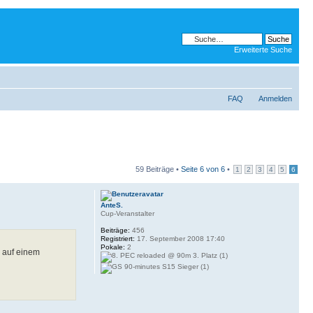
Erweiterte Suche
FAQ
Anmelden
59 Beiträge •
Seite
6
von
6
•
1
2
3
4
5
6
AnteS.
Cup-Veranstalter
Beiträge:
456
Registriert:
17. September 2008 17:40
Pokale:
2
n auf einem