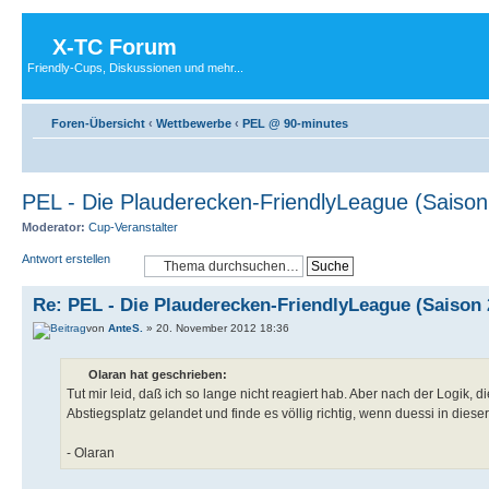
X-TC Forum
Friendly-Cups, Diskussionen und mehr...
Foren-Übersicht
‹
Wettbewerbe
‹
PEL @ 90-minutes
PEL - Die Plauderecken-FriendlyLeague (Saison
Moderator:
Cup-Veranstalter
Antwort erstellen
Re: PEL - Die Plauderecken-FriendlyLeague (Saison 
von
AnteS.
» 20. November 2012 18:36
Olaran hat geschrieben:
Tut mir leid, daß ich so lange nicht reagiert hab. Aber nach der Logik
Abstiegsplatz gelandet und finde es völlig richtig, wenn duessi in diese
- Olaran