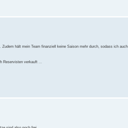
n. Zudem hält mein Team finanziell keine Saison mehr durch, sodass ich auc
 Reservisten verkauft ...
ze sind also noch frei.