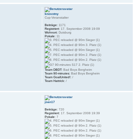
knovotny
Cup-Veranstalter
Beiträge:
1171
Registriert:
17. September 2008 19:09
Wohnort:
Duisburg
Pokale:
11
Team DBDT:
Bad Boys Bergheim
Team 90-minutes:
Bad Boys Bergheim
Team GoalUnited!:
/
Team Hattrick:
/
joan17
Beiträge:
720
Registriert:
17. September 2008 19:39
Pokale:
7