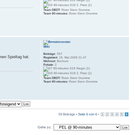
Team DBDT:
Roter Stern Grumme
Team 90-minutes:
Roter Stern Grumme
Wiki
Beiträge:
557
nen Spieltag hat.
Registriert:
18. Mai 2009 21:47
Wohnort:
Bochum
Pokale:
2
Team DBDT:
Roter Stern Grumme
Team 90-minutes:
Roter Stern Grumme
59 Beiträge •
Seite
6
von
6
•
1
2
3
4
5
6
Gehe zu: