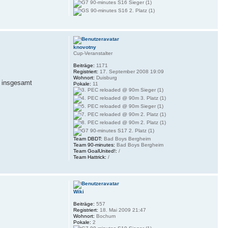
knovotny
Cup-Veranstalter
Beiträge:
1171
Registriert:
17. September 2008 19:09
Wohnort:
Duisburg
h insgesamt
Pokale:
11
Team DBDT:
Bad Boys Bergheim
Team 90-minutes:
Bad Boys Bergheim
Team GoalUnited!:
/
Team Hattrick:
/
Wiki
Beiträge:
557
Registriert:
18. Mai 2009 21:47
Wohnort:
Bochum
Pokale:
2