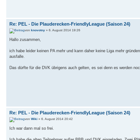
Re: PEL - Die Plauderecken-FriendlyLeague (Saison 24)
von
knovotny
» 6. August 2014 19:26
Hallo zusammen,
ich habe leider keinen PA mehr und kann daher keine Liga mehr gründe
ausfalle.
Das dürfte für die DVK übrigens auch gelten, es sei denn es werden noch
Re: PEL - Die Plauderecken-FriendlyLeague (Saison 24)
von
Wiki
» 6. August 2014 20:42
Ich war dann mal so frei.
Ich habe die alten Teilnehmer außer BBB und DVK eingeladen. Zwei Plät