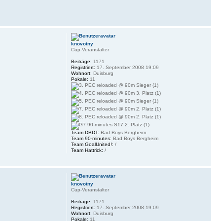
knovotny
Cup-Veranstalter
Beiträge:
1171
Registriert:
17. September 2008 19:09
Wohnort:
Duisburg
Pokale:
11
Team DBDT:
Bad Boys Bergheim
Team 90-minutes:
Bad Boys Bergheim
Team GoalUnited!:
/
Team Hattrick:
/
knovotny
Cup-Veranstalter
Beiträge:
1171
Registriert:
17. September 2008 19:09
Wohnort:
Duisburg
Pokale:
11